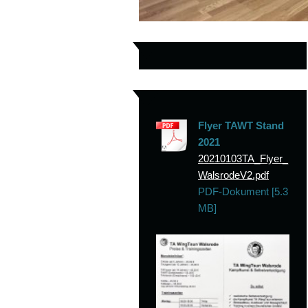
Flyer TAWT Stand
2021
20210103TA_Flyer_
WalsrodeV2.pdf
PDF-Dokument [5.3
MB]