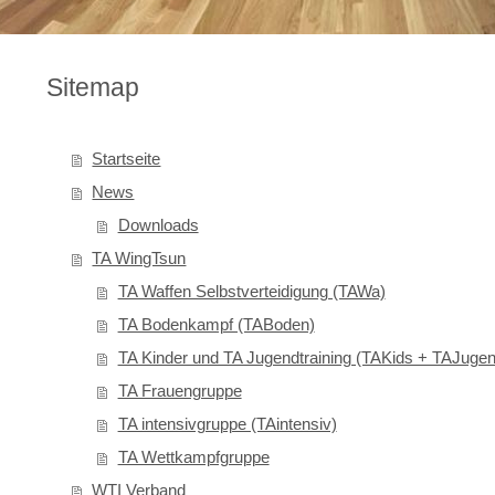
Sitemap
Startseite
News
Downloads
TA WingTsun
TA Waffen Selbstverteidigung (TAWa)
TA Bodenkampf (TABoden)
TA Kinder und TA Jugendtraining (TAKids + TAJugen
TA Frauengruppe
TA intensivgruppe (TAintensiv)
TA Wettkampfgruppe
WTI Verband