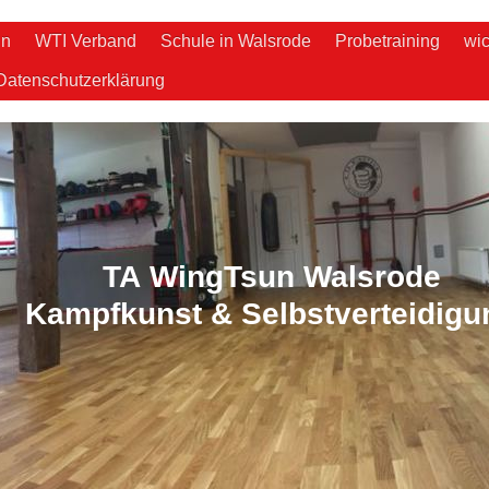
un
WTI Verband
Schule in Walsrode
Probetraining
wic
Datenschutzerklärung
TA WingTsun Walsrode
Kampfkunst & Selbstverteidigu