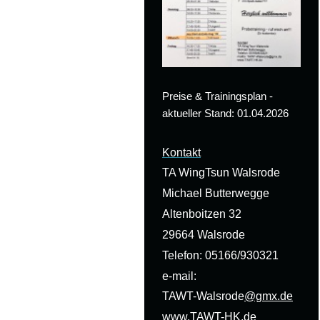
Preise & Trainingsplan -
aktueller Stand: 01.04.2026
Kontakt
TA WingTsun Walsrode
Michael Butterwegge
Altenboitzen 32
29664 Walsrode
Telefon: 05166/930321
e-mail:
TAWT-Walsrode
@gmx.de
www.TAWT-HK.de