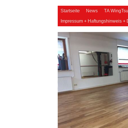
Startseite
News
TA WingTs
Impressum + Haftungshinweis + 