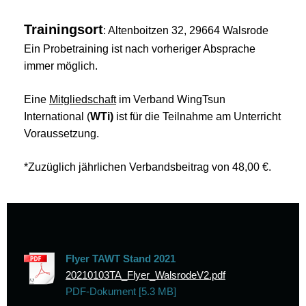
Trainingsort
: Altenboitzen 32, 29664 Walsrode
Ein Probetraining ist nach vorheriger Absprache
immer möglich.
Eine
Mitgliedschaft
im Verband WingTsun
International (
WTi)
ist für die Teilnahme am Unterricht
Voraussetzung.
*Zuzüglich jährlichen Verbandsbeitrag von 48,00 €.
Flyer TAWT Stand 2021
20210103TA_Flyer_WalsrodeV2.pdf
PDF-Dokument [5.3 MB]