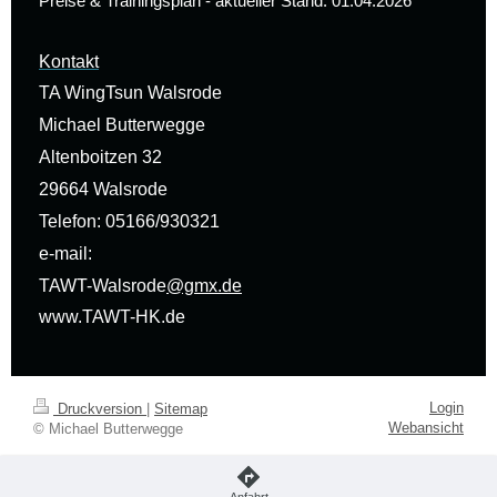
Preise & Trainingsplan - aktueller Stand: 01.04.2026
Kontakt
TA WingTsun Walsrode
Michael Butterwegge
Altenboitzen 32
29664 Walsrode
Telefon: 05166/930321
e-mail:
TAWT-Walsrode
@gmx.de
www.TAWT-HK.de
Login
Druckversion
|
Sitemap
Webansicht
© Michael Butterwegge