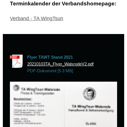
Terminkalender der Verbandshomepage:
Verband - TA WingTsun
Flyer TAWT Stand 2021
20210103TA_Flyer_WalsrodeV2.pdf
PDF-Dokument [5.3 MB]