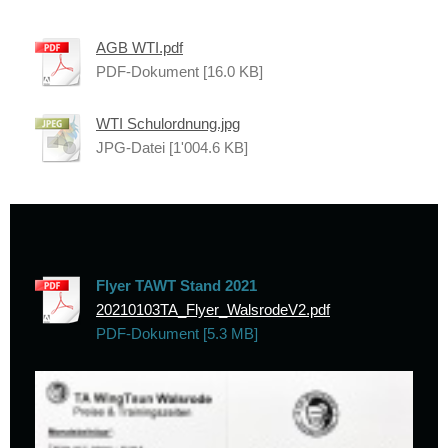
AGB WTI.pdf
PDF-Dokument [16.0 KB]
WTI Schulordnung.jpg
JPG-Datei [1'004.6 KB]
Flyer TAWT Stand 2021
20210103TA_Flyer_WalsrodeV2.pdf
PDF-Dokument [5.3 MB]