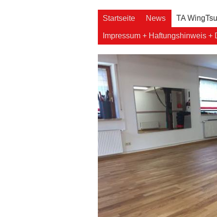
Startseite
News
TA WingTs
Impressum + Haftungshinweis + 