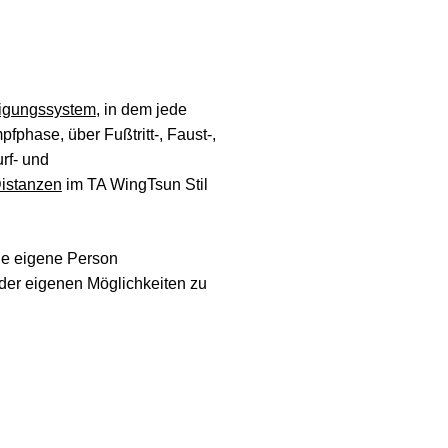
digungssystem
, in dem jede
fphase, über Fußtritt-, Faust-,
rf- und
istanzen
im TA WingTsun Stil
die eigene Person
er eigenen Möglichkeiten zu