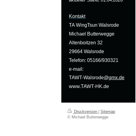
Kontakt
TA WingTsun Walsrode
Michael Butterwegge
Altenboitzen 32
29664 Walsrode
Telefon: 05166/930321
e-mail:
TAWT-Walsrode
@gmx.de
www.TAWT-HK.de
Druckversion
|
Sitemap
© Michael Butterwegge