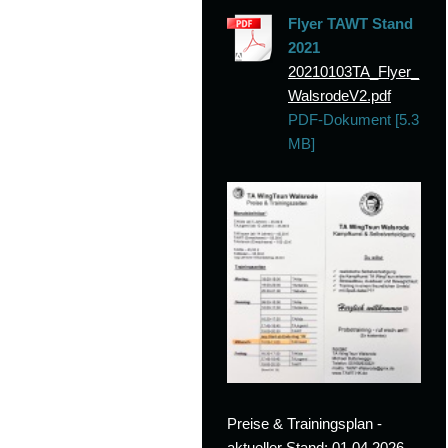
Flyer TAWT Stand
2021
20210103TA_Flyer_
WalsrodeV2.pdf
PDF-Dokument [5.3
MB]
Preise & Trainingsplan -
aktueller Stand: 01.04.2026