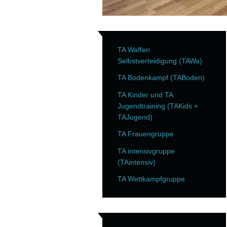
TA Waffen
Selbstverteidigung (TAWa)
TA Bodenkampf (TABoden)
TA Kinder und TA
Jugendtraining (TAKids +
TAJugend)
TA Frauengruppe
TA intensivgruppe
(TAintensiv)
TA Wettkampfgruppe