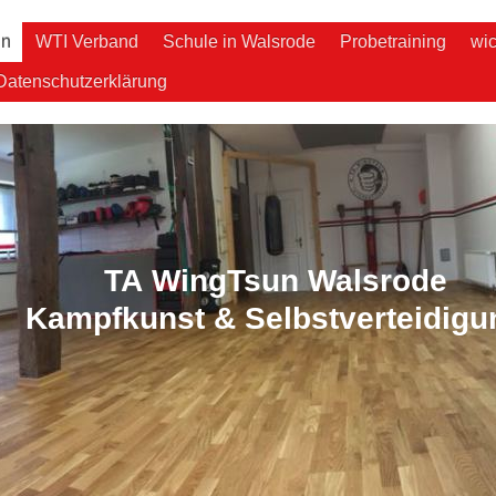
un
WTI Verband
Schule in Walsrode
Probetraining
wic
Datenschutzerklärung
TA WingTsun Walsrode
Kampfkunst & Selbstverteidigu